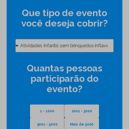
Que tipo de evento
você deseja cobrir?
Quantas pessoas
participarão do
evento?
1 - 1000
1001 - 3000
3001 - 5000
Mais de 5000