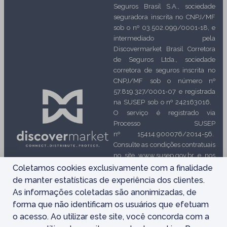
Seguros Brasil S.A., sociedade
seguradora inscrita no CNPJ/MF
sob o nº 03.502.099/0001-18, e
intermediado pela
Discovermarket Brasil Corretora
de Seguros Ltda., sociedade
corretora de seguros inscrita no
CNPJ/MF sob o número nº
57.819.327/0001-07 e registrada
na SUSEP sob o nº 242163016.
O serviço é registrado via
Processo SUSEP
nº 15414.900076/2014-56.
Consulte as condições contratuais
no site www.susep.gov.br e nos
Termos e condições. O registro
Coletamos cookies exclusivamente com a finalidade
deste produto na SUSEP é
de manter estatísticas de experiência dos clientes.
automático e não implica, por
As informações coletadas são anonimizadas, de
parte da Autarquia, incentivo ou
forma que não identificam os usuários que efetuam
recomendação a sua
o acesso. Ao utilizar este site, você concorda com a
comercialização. Ouvidoria