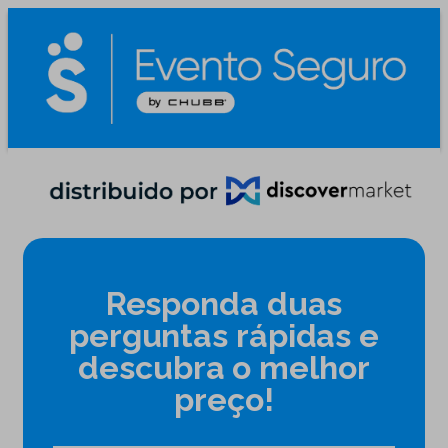
Responda duas
perguntas rápidas e
descubra o melhor
preço!